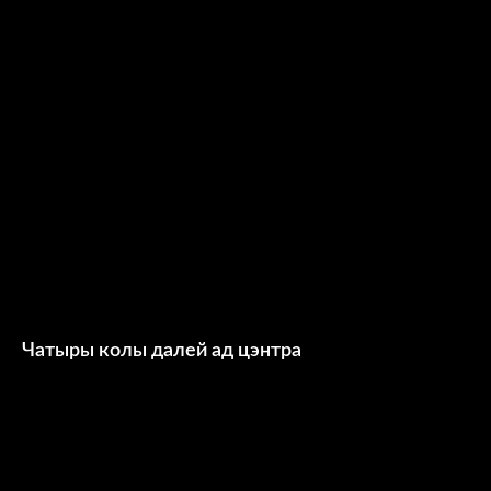
Чатыры колы далей ад цэнтра