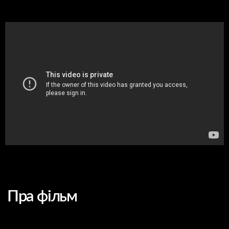
Пра фільм
Мова арыгіналу
руская
Субцітры
англійскія
Жанр
дакументальны, кароткі
метр
Сцэнарыст
Максім Буйніцкі
Аператар і
Славамір Вітэк
мантажор
Музыка
Анастасія Рыдлеўская
Гукарэжысёр
Павел Ушыньскі
Вытворчасць
Гдыньская кінашкола
У фільме
Анастасія Рыдлеўская,
здымаліся
Аляксей Каваленка,
Надзея Шалепіна