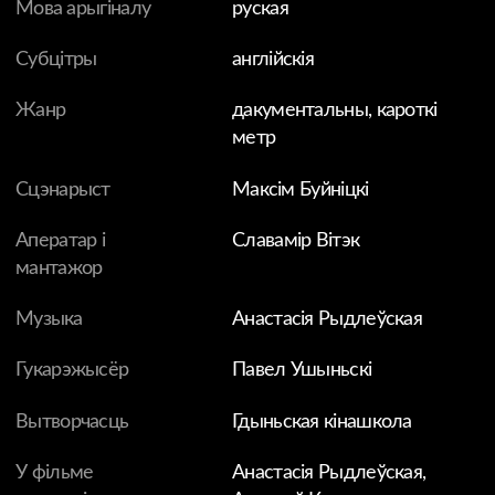
Гісторыя беларускай мастачкі Анастасіі
Рыдлеўскай і яе мужа Аляксея, якія пакінулі
радзіму з-за палітычных рэпрэсій. Яны штодня
сутыкаюцца з цяжкасцямі эміграцыі, але,
нягледзячы ні на што, захоўваюць сваё каханне і
сваю вялікую мару.
ФІЛЬМЫ ДАСТУПНЫЯ ТОЛЬКІ ДЛЯ
ІНДЫВІДУАЛЬНАГА ПРАГЛЯДУ.
ЧАМУ?
Вам таксама можа
спадабацца