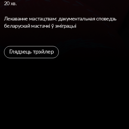
Глядзець трэйлер