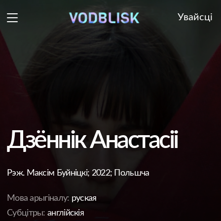
Увайсці
Дзённік Анастасіі
Рэж. Максім Буйніцкі; 2022; Польшча
Мова арыгіналу:
руская
Субцітры:
англійскія
20 хв.
Лекаванне мастацтвам: дакументальная споведзь
беларускай мастачкі ў эміграцыі